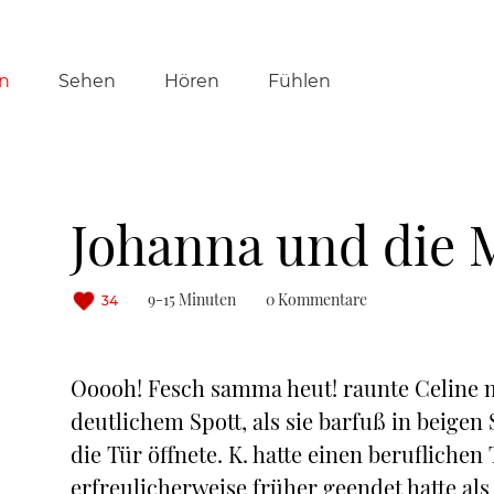
tion
n
Sehen
Hören
Fühlen
ringen
Johanna und die 
9-15 Minuten
0 Kommentare
34
Ooooh! Fesch samma heut! raunte Celine 
deutlichem Spott, als sie barfuß in beig
die Tür öffnete. K. hatte einen berufliche
erfreulicherweise früher geendet hatte als