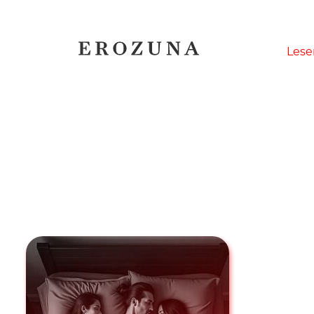
Naviga
Lese
übersp