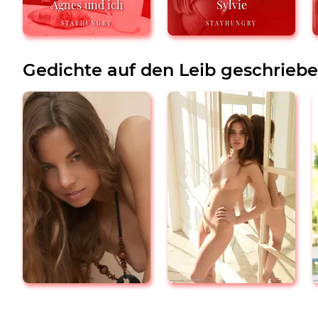
Agnes und ich
Sylvie
STAYHUNGRY
STAYHUNGRY
Gedichte auf den Leib geschrieb