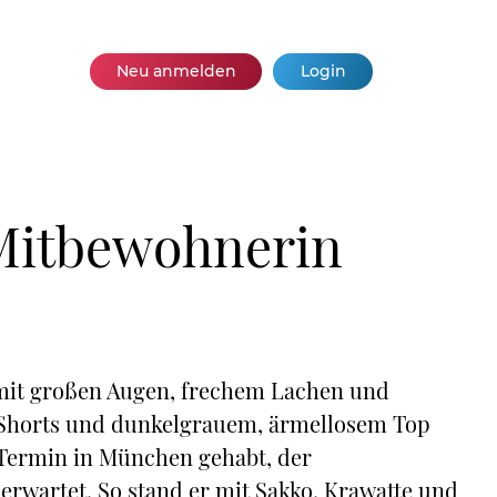
Neu anmelden
Login
Mitbewohnerin
mit großen Augen, frechem Lachen und
en Shorts und dunkelgrauem, ärmellosem Top
n Termin in München gehabt, der
 erwartet. So stand er mit Sakko, Krawatte und