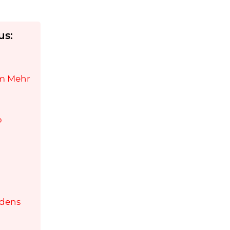
us:
em Mehr
b
d
ndens