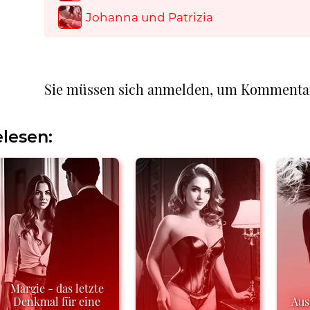
Johanna und Patrizia
Sie müssen sich anmelden, um Kommenta
lesen:
Margie - das letzte
Denkmal für eine
Aus