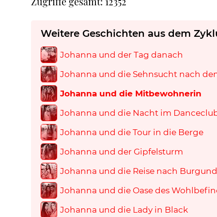
Zugriffe gesamt: 12352
Weitere Geschichten aus dem Zykl
Johanna und der Tag danach
Johanna und die Sehnsucht nach d
Johanna und die Mitbewohnerin
Johanna und die Nacht im Danceclu
Johanna und die Tour in die Berge
Johanna und der Gipfelsturm
Johanna und die Reise nach Burgun
Johanna und die Oase des Wohlbefi
Johanna und die Lady in Black