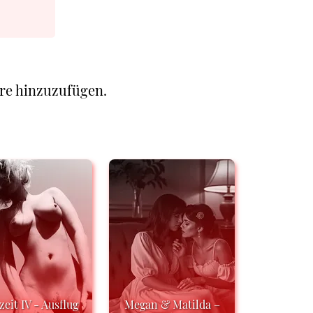
re hinzuzufügen.
zeit IV - Ausflug
Megan & Matilda –