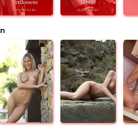
Verflossene
Leonie
STAYHUNGRY
STAYHUNGRY
en