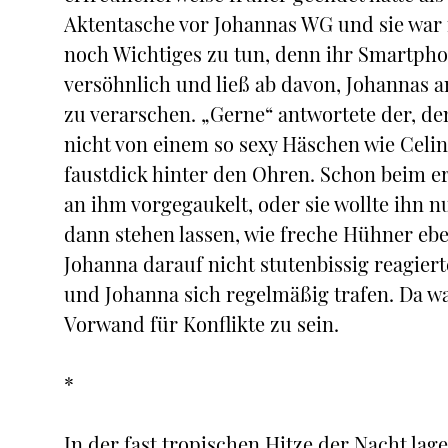
Aktentasche vor Johannas WG und sie war n
noch Wichtiges zu tun, denn ihr Smartphon
versöhnlich und ließ ab davon, Johannas a
zu verarschen. „Gerne“ antwortete der, d
nicht von einem so sexy Häschen wie Celine.
faustdick hinter den Ohren. Schon beim er
an ihm vorgegaukelt, oder sie wollte ihn 
dann stehen lassen, wie freche Hühner ebe
Johanna darauf nicht stutenbissig reagierte.
und Johanna sich regelmäßig trafen. Da w
Vorwand für Konflikte zu sein.
*
In der fast tropischen Hitze der Nacht lag