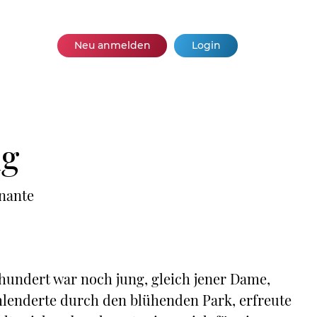
Neu anmelden
Login
ng
rnante
rhundert war noch jung, gleich jener Dame,
hlenderte durch den blühenden Park, erfreute