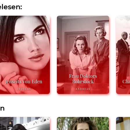
lesen:
Frau Doktors
Jenseits von Eden
Rohrstock
Cha
ANDREAS
ANDREAS
en