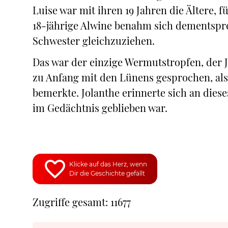
Luise war mit ihren 19 Jahren die Ältere, 
18-jährige Alwine benahm sich dementspre
Schwester gleichzuziehen.
Das war der einzige Wermutstropfen, der J
zu Anfang mit den Lünens gesprochen, als 
bemerkte. Jolanthe erinnerte sich an dies
im Gedächtnis geblieben war.
Klicke auf das Herz, wenn
Dir die Geschichte gefällt
Zugriffe gesamt: 11677