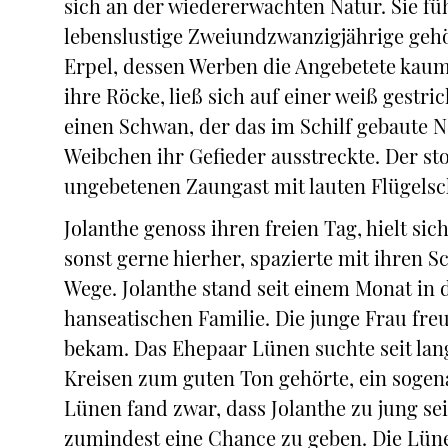
sich an der wiedererwachten Natur. Sie füh
lebenslustige Zweiundzwanzigjährige gehör
Erpel, dessen Werben die Angebetete kaum 
ihre Röcke, ließ sich auf einer weiß gestr
einen Schwan, der das im Schilf gebaute Ne
Weibchen ihr Gefieder ausstreckte. Der stol
ungebetenen Zaungast mit lauten Flügelschl
Jolanthe genoss ihren freien Tag, hielt si
sonst gerne hierher, spazierte mit ihren 
Wege. Jolanthe stand seit einem Monat in
hanseatischen Familie. Die junge Frau freu
bekam. Das Ehepaar Lünen suchte seit lan
Kreisen zum guten Ton gehörte, ein soge
Lünen fand zwar, dass Jolanthe zu jung sei
zumindest eine Chance zu geben. Die Lüne