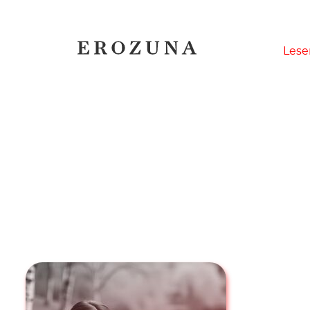
Naviga
Lese
übersp