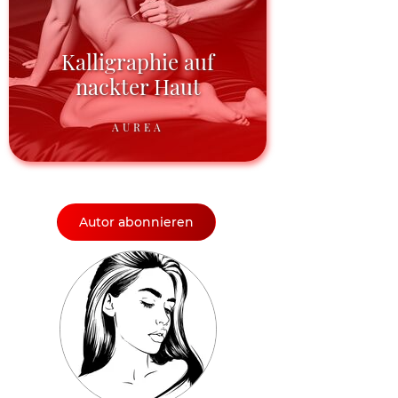
Kalligraphie auf
nackter Haut
AUREA
Autor abonnieren