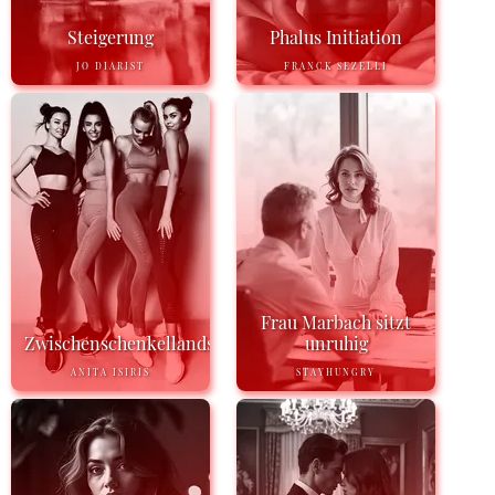
Steigerung
Phalus Initiation
JO DIARIST
FRANCK SEZELLI
Frau Marbach sitzt
Zwischenschenkellandschaft
unruhig
ANITA ISIRIS
STAYHUNGRY