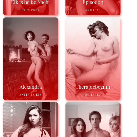
Elkes heiße Nacht
Episode 5
EROS POET
ANDREAS
Alexandra
Therapiebeginn
ANITA ISIRIS
JO DIARIST