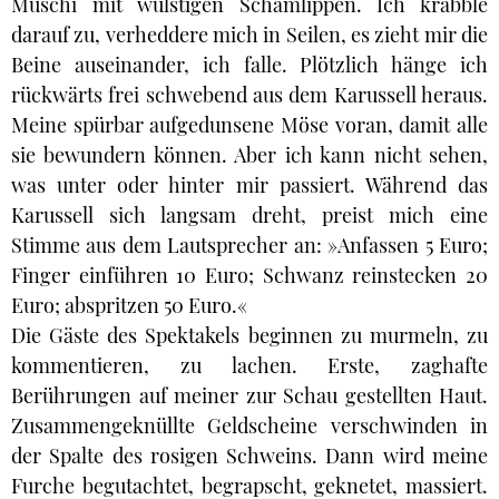
Muschi mit wulstigen Schamlippen. Ich krabble
darauf zu, verheddere mich in Seilen, es zieht mir die
Beine auseinander, ich falle. Plötzlich hänge ich
rückwärts frei schwebend aus dem Karussell heraus.
Meine spürbar aufgedunsene Möse voran, damit alle
sie bewundern können. Aber ich kann nicht sehen,
was unter oder hinter mir passiert. Während das
Karussell sich langsam dreht, preist mich eine
Stimme aus dem Lautsprecher an: »Anfassen 5 Euro;
Finger einführen 10 Euro; Schwanz reinstecken 20
Euro; abspritzen 50 Euro.«
Die Gäste des Spektakels beginnen zu murmeln, zu
kommentieren, zu lachen. Erste, zaghafte
Berührungen auf meiner zur Schau gestellten Haut.
Zusammengeknüllte Geldscheine verschwinden in
der Spalte des rosigen Schweins. Dann wird meine
Furche begutachtet, begrapscht, geknetet, massiert.