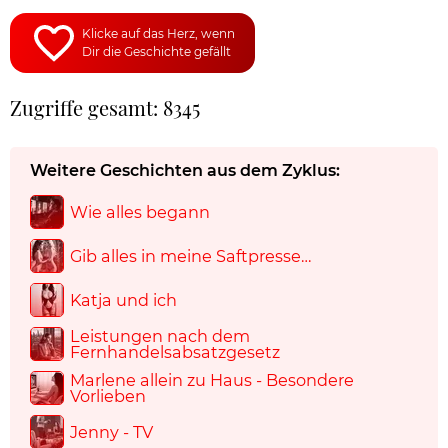
Klicke auf das Herz, wenn
Dir die Geschichte gefällt
Zugriffe gesamt: 8345
Weitere Geschichten aus dem Zyklus:
Wie alles begann
Gib alles in meine Saftpresse…
Katja und ich
Leistungen nach dem
Fernhandelsabsatzgesetz
Marlene allein zu Haus - Besondere
Vorlieben
Jenny - TV