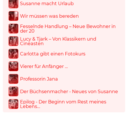
Susanne macht Urlaub
Wir müssen was bereden
Fesselnde Handlung – Neue Bewohner in
der 20
Lucy & Tjark – Von Klassikern und
Cineasten
Carlotta gibt einen Fotokurs
Vierer für Anfänger …
Professorin Jana
Der Büchsenmacher - Neues von Susanne
Epilog - Der Beginn vom Rest meines
Lebens…