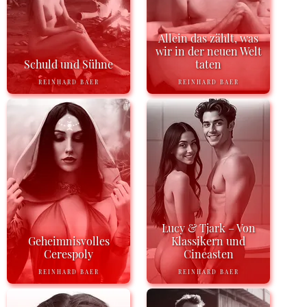
Allein das zählt, was
wir in der neuen Welt
Schuld und Sühne
taten
REINHARD BAER
REINHARD BAER
Lucy & Tjark – Von
Geheimnisvolles
Klassikern und
Cerespoly
Cineasten
REINHARD BAER
REINHARD BAER