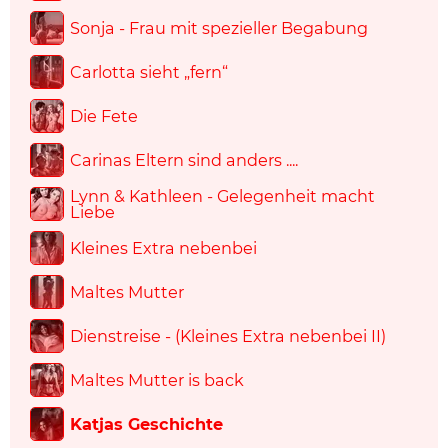
Sonja - Frau mit spezieller Begabung
Carlotta sieht „fern“
Die Fete
Carinas Eltern sind anders ....
Lynn & Kathleen - Gelegenheit macht
Liebe
Kleines Extra nebenbei
Maltes Mutter
Dienstreise - (Kleines Extra nebenbei II)
Maltes Mutter is back
Katjas Geschichte