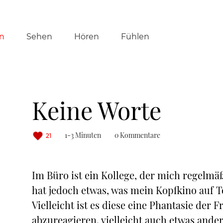
tion
n
Sehen
Hören
Fühlen
ringen
Keine Worte
1-3 Minuten
0 Kommentare
21
Im Büro ist ein Kollege, der mich regelmäß
hat jedoch etwas, was mein Kopfkino auf T
Vielleicht ist es diese eine Phantasie der 
abzureagieren, vielleicht auch etwas andere