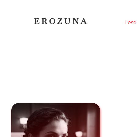
Naviga
Lese
übersp