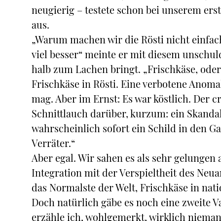
neugierig – testete schon bei unserem er
aus.
„Warum machen wir die Rösti nicht einfac
viel besser“ meinte er mit diesem unschul
halb zum Lachen bringt. „Frischkäse, oder
Frischkäse in Rösti. Eine verbotene Anom
mag. Aber im Ernst: Es war köstlich. Der c
Schnittlauch darüber, kurzum: ein Skanda
wahrscheinlich sofort ein Schild in den Ga
Verräter.“
Aber egal. Wir sahen es als sehr gelungen 
Integration mit der Verspieltheit des Neuan
das Normalste der Welt, Frischkäse in nati
Doch natürlich gäbe es noch eine zweite V
erzähle ich, wohlgemerkt, wirklich niema