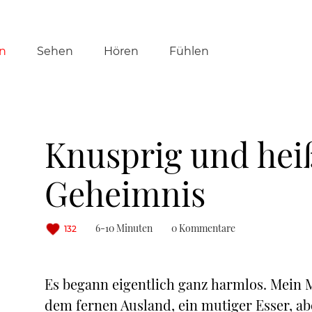
tion
n
Sehen
Hören
Fühlen
ringen
Knusprig und hei
Geheimnis
6-10 Minuten
0 Kommentare
132
Es begann eigentlich ganz harmlos. Mein 
dem fernen Ausland, ein mutiger Esser, ab