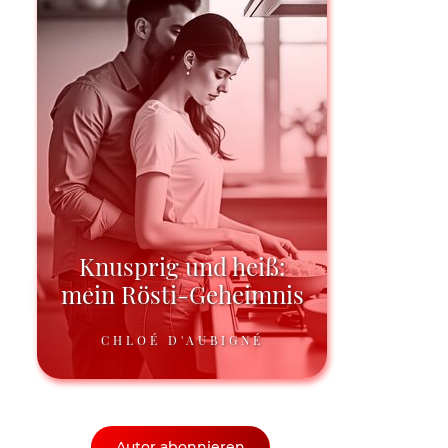
Knusprig und heiß:
mein Rösti-Geheimnis
CHLOÉ D'AUBIGNÉ
Autor abonnieren