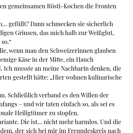
sten gemeinsamen Rösti-Kochen die Fronten
h… gefüllt? Dann schmecken sie sicherlich
digen Grinsen, das mich halb zur Weißglut,
 so.“
alie, wenn man den Schweizerinnen glauben
remige Käse in der Mitte, ein Hauch
l. Ich musste an meine Nachbarin denken, die
rten gestellt hätte: „Hier wohnen kulinarische
an. Schließlich verband es den Willen der
fangs – und wir taten einfach so, als sei es
onale Heiligtümer zu stopfen.
ariante. Die ist… nicht mehr harmlos. Und die
ndem, der sich bei mir im Freundeskreis nach