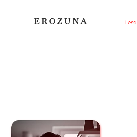
Naviga
Lese
übersp