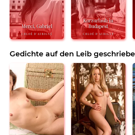
Kurzurlaub in
Merci, Gabriel
Budapest
CHLOÉ D'AUBIGNÉ
CHLOÉ D'AUBIGNÉ
Gedichte auf den Leib geschrieb