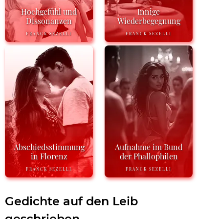
Hochgefühl und
Innige
Dissonanzen
Wiederbegegnung
FRANCK SEZELLI
FRANCK SEZELLI
Abschiedsstimmung
Aufnahme im Bund
in Florenz
der Phallophilen
FRANCK SEZELLI
FRANCK SEZELLI
Gedichte auf den Leib
geschrieben