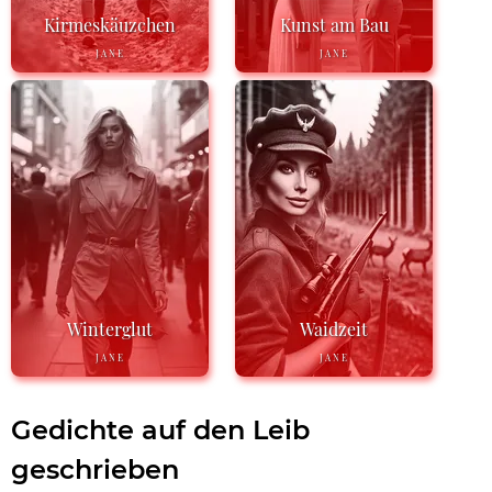
Kirmeskäuzchen
Kunst am Bau
JANE
JANE
Winterglut
Waidzeit
JANE
JANE
Gedichte auf den Leib
geschrieben