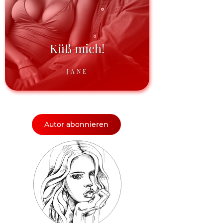
Küß mich!
JANE
Autor abonnieren