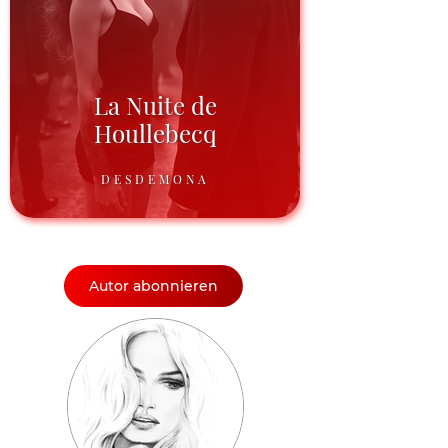
La Nuite de
Houllebecq
DESDEMONA
Autor abonnieren