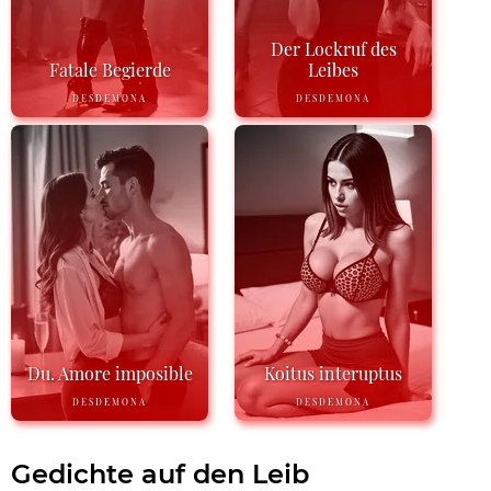
Der Lockruf des
Fatale Begierde
Leibes
DESDEMONA
DESDEMONA
Du. Amore imposible
Koitus interuptus
DESDEMONA
DESDEMONA
Gedichte auf den Leib