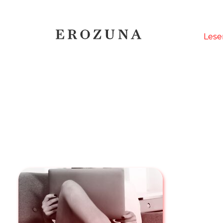
Naviga
Lese
übersp