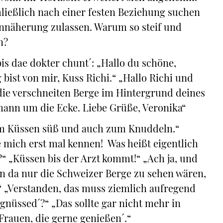
schließlich nach einer festen Beziehung suchen
Annäherung zulassen. Warum so steif und
n?
is dae dokter chunt´: „Hallo du schöne,
 bist von mir, Kuss Richi.“ „Hallo Richi und
die verschneiten Berge im Hintergrund deines
mann um die Ecke. Liebe Grüße, Veronika“
 zum Küssen süß und auch zum Knuddeln.“
e mich erst mal kennen! Was heißt eigentlich
?“ „Küssen bis der Arzt kommt!“ „Ach ja, und
n da nur die Schweizer Berge zu sehen wären,
s.“ „Verstanden, das muss ziemlich aufregend
 gnüssed´?“ „Das sollte gar nicht mehr in
Frauen, die gerne genießen´.“