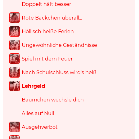
Doppelt hält besser
Rote Bäckchen überall...
Höllisch heiße Ferien
Ungewöhnliche Geständnisse
Spiel mit dem Feuer
Nach Schulschluss wird's heiß
Lehrgeld
Bäumchen wechsle dich
Alles auf Null
Ausgehverbot