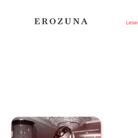
Naviga
Lese
übersp