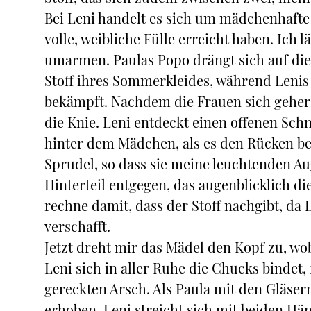
Bei Leni handelt es sich um mädchenhafte 
volle, weibliche Fülle erreicht haben. Ich 
umarmen. Paulas Popo drängt sich auf di
Stoff ihres Sommerkleides, während Lenis
bekämpft. Nachdem die Frauen sich geherz
die Knie. Leni entdeckt einen offenen Schn
hinter dem Mädchen, als es den Rücken beu
Sprudel, so dass sie meine leuchtenden Aug
Hinterteil entgegen, das augenblicklich die
rechne damit, dass der Stoff nachgibt, da 
verschafft.
Jetzt dreht mir das Mädel den Kopf zu, w
Leni sich in aller Ruhe die Chucks bindet,
gereckten Arsch. Als Paula mit den Gläsern
erhoben. Leni streicht sich mit beiden Hä