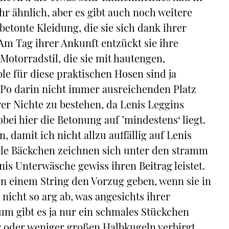
hr ähnlich, aber es gibt auch noch weitere
etonte Kleidung, die sie sich dank ihrer
Am Tag ihrer Ankunft entzückt sie ihre
Motorradstil, die sie mit hautengen,
le für diese praktischen Hosen sind ja
 Po darin nicht immer ausreichenden Platz
hrer Nichte zu bestehen, da Lenis Leggins
ei hier die Betonung auf ’mindestens‘ liegt.
amit ich nicht allzu auffällig auf Lenis
lle Bäckchen zeichnen sich unter den stramm
is Unterwäsche gewiss ihren Beitrag leistet.
en einem String den Vorzug geben, wenn sie in
nicht so arg ab, was angesichts ihrer
um gibt es ja nur ein schmales Stückchen
r oder weniger großen Halbkugeln verbirgt.