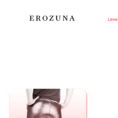
Naviga
Lese
übersp