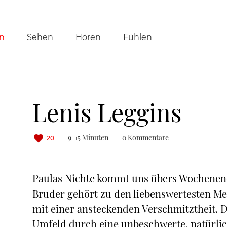
tion
n
Sehen
Hören
Fühlen
ringen
Lenis Leggins
9-15 Minuten
0 Kommentare
20
Paulas Nichte kommt uns übers Wochenend
Bruder gehört zu den liebenswertesten Me
mit einer ansteckenden Verschmitztheit. 
Umfeld durch eine unbeschwerte, natürlic