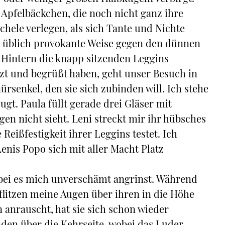
Apfelbäckchen, die noch nicht ganz ihre
lächele verlegen, als sich Tante und Nichte
e üblich provokante Weise gegen den dünnen
 Hintern die knapp sitzenden Leggins
t und begrüßt haben, geht unser Besuch in
ürsenkel, den sie sich zubinden will. Ich stehe
gt. Paula füllt gerade drei Gläser mit
en nicht sieht. Leni streckt mir ihr hübsches
 Reißfestigkeit ihrer Leggins testet. Ich
Lenis Popo sich mit aller Macht Platz
obei es mich unverschämt angrinst. Während
 flitzen meine Augen über ihren in die Höhe
 anrauscht, hat sie sich schon wieder
nden über die Kehrseite, wobei das Luder