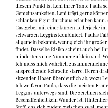
diesem Punkt ist Leni ihrer Tante Paula se
Gemeinsamkeiten. Leni trägt gerne körperb
schlanken Figur durchaus erlauben kann. 
Gastgeber mit einer kurzen Lederjacke im 
schwarzen Leggins kombiniert. Paulas Faib
allgemein bekannt, wenngleich ihr großer
findet. Dasselbe Risiko scheint auch bei i
mindestens eine Nummer zu klein sind. Wob
Ich muss mich wahrlich zusammennehmen, d
ansprechende Kehrseite starre. Deren dra
sitzenden Hosen überdeutlich ab, wozu Len
Ich weiß von Paula, dass die meisten Frau
Leggins unterwegs sind. Die zeichnen sich 
Beschaffenheit kein Wunder ist. Hintenher
Stoff, das sich zudem zwischen zwei, meh