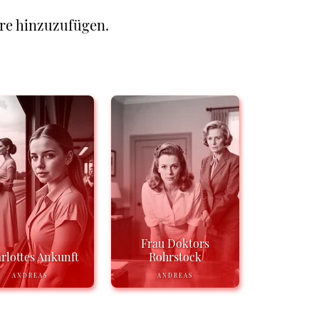
re hinzuzufügen.
Frau Doktors
rlottes Ankunft
Rohrstock
ANDREAS
ANDREAS