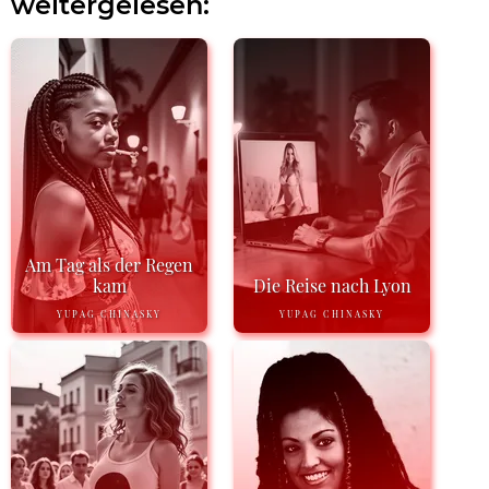
weitergelesen:
Am Tag als der Regen
kam
Die Reise nach Lyon
YUPAG CHINASKY
YUPAG CHINASKY