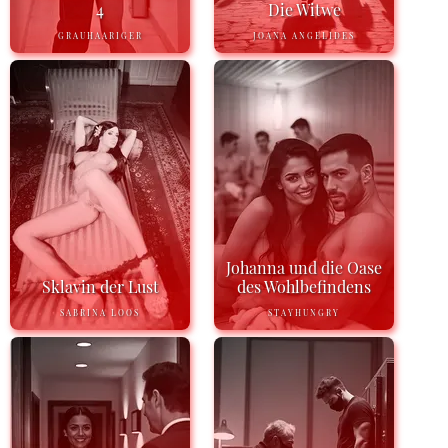
4
Die Witwe
GRAUHAARIGER
JOANA ANGELIDES
Johanna und die Oase
Sklavin der Lust
des Wohlbefindens
SABRINA LOOS
STAYHUNGRY