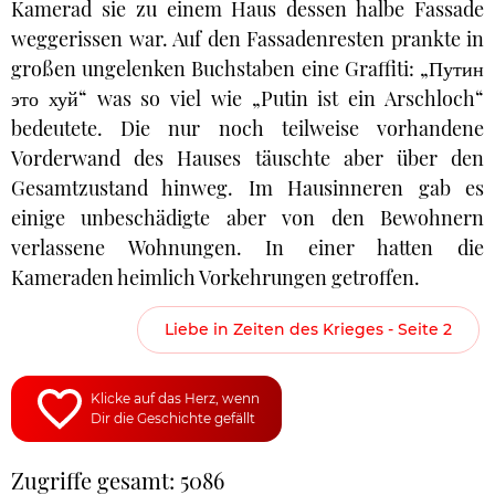
Kamerad sie zu einem Haus dessen halbe Fassade
weggerissen war. Auf den Fassadenresten prankte in
großen ungelenken Buchstaben eine Graffiti: „Путин
это хуй“ was so viel wie „Putin ist ein Arschloch“
bedeutete. Die nur noch teilweise vorhandene
Vorderwand des Hauses täuschte aber über den
Gesamtzustand hinweg. Im Hausinneren gab es
einige unbeschädigte aber von den Bewohnern
verlassene Wohnungen. In einer hatten die
Kameraden heimlich Vorkehrungen getroffen.
Liebe in Zeiten des Krieges - Seite 2
Klicke auf das Herz, wenn
Dir die Geschichte gefällt
Zugriffe gesamt: 5086