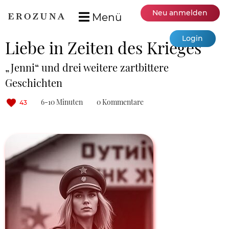
Neu anmelden
Menü
Login
Liebe in Zeiten des Krieges
„Jenni“ und drei weitere zartbittere
Geschichten
6-10 Minuten
0 Kommentare
43