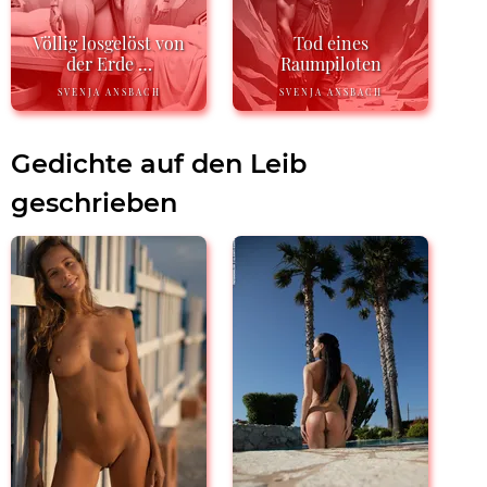
Völlig losgelöst von
Tod eines
der Erde …
Raumpiloten
SVENJA ANSBACH
SVENJA ANSBACH
Gedichte auf den Leib
geschrieben