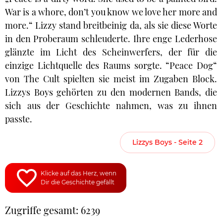
War is a whore, don’t you know we love her more and
more.“ Lizzy stand breitbeinig da, als sie diese Worte
in den Proberaum schleuderte. Ihre enge Lederhose
glänzte im Licht des Scheinwerfers, der für die
einzige Lichtquelle des Raums sorgte. “Peace Dog“
von The Cult spielten sie meist im Zugaben Block.
Lizzys Boys gehörten zu den modernen Bands, die
sich aus der Geschichte nahmen, was zu ihnen
passte.
Lizzys Boys - Seite 2
Klicke auf das Herz, wenn
Dir die Geschichte gefällt
Zugriffe gesamt: 6239