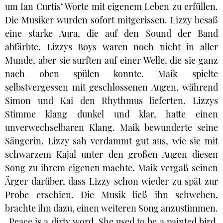
um Ian Curtis‘ Worte mit eigenem Leben zu erfüllen.
Die Musiker wurden sofort mitgerissen. Lizzy besaß
eine starke Aura, die auf den Sound der Band
abfärbte. Lizzys Boys waren noch nicht in aller
Munde, aber sie surften auf einer Welle, die sie ganz
nach oben spülen konnte. Maik spielte
selbstvergessen mit geschlossenen Augen, während
Simon und Kai den Rhythmus lieferten. Lizzys
Stimme klang dunkel und klar, hatte einen
unverwechselbaren Klang. Maik bewunderte seine
Sängerin. Lizzy sah verdammt gut aus, wie sie mit
schwarzem Kajal unter den großen Augen diesen
Song zu ihrem eigenen machte. Maik vergaß seinen
Ärger darüber, dass Lizzy schon wieder zu spät zur
Probe erschien. Die Musik ließ ihn schweben,
brachte ihn dazu, einen weiteren Song anzustimmen.
„Peace is a dirty word. She used to be a painted bird.