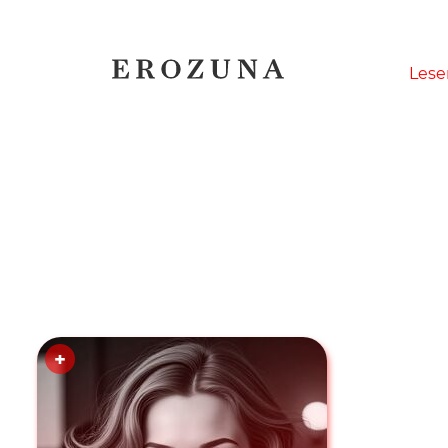
Naviga
Lese
übersp