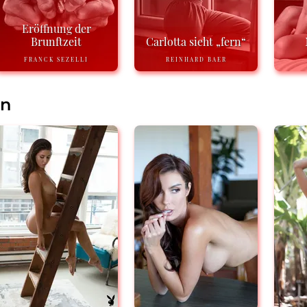
Eröffnung der
Brunftzeit
Carlotta sieht „fern“
FRANCK SEZELLI
REINHARD BAER
en