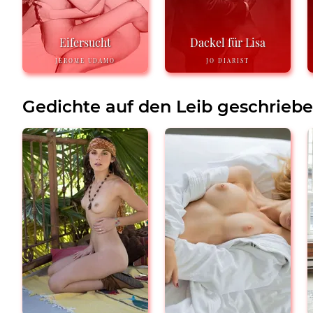
Eifersucht
Dackel für Lisa
JEROME UDAMO
JO DIARIST
Gedichte auf den Leib geschrieb