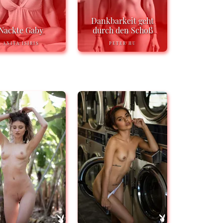
Dankbarkeit geht
Nackte Gaby
durch den Schoß
ANITA ISIRIS
PETER HU