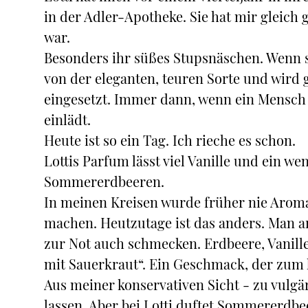
in der Adler-Apotheke. Sie hat mir gleich 
war.
Besonders ihr süßes Stupsnäschen. Wenn sie
von der eleganten, teuren Sorte und wird
eingesetzt. Immer dann, wenn ein Mensch
einlädt.
Heute ist so ein Tag. Ich rieche es schon.
Lottis Parfum lässt viel Vanille und ein w
Sommererdbeeren.
In meinen Kreisen wurde früher nie Aroma
machen. Heutzutage ist das anders. Man ar
zur Not auch schmecken. Erdbeere, Vanille,
mit Sauerkraut“. Ein Geschmack, der zum 
Aus meiner konservativen Sicht - zu vulgä
lassen. Aber bei Lotti duftet Sommererdbee