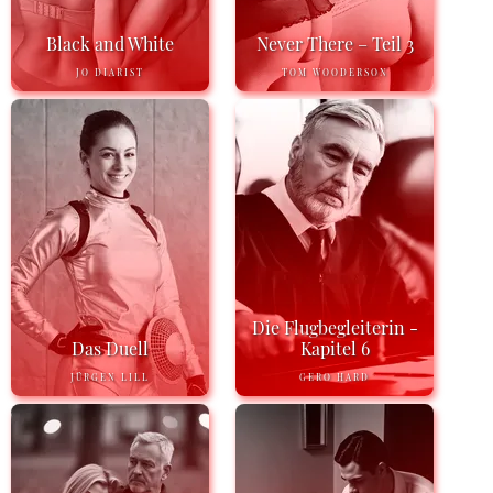
Black and White
Never There – Teil 3
JO DIARIST
TOM WOODERSON
Die Flugbegleiterin -
Das Duell
Kapitel 6
JÜRGEN LILL
GERO HARD