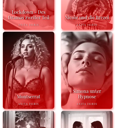
Lockdown - Des
Dramas zweiter Teil
Nicole und die Brezel
ANITA ISIRIS
ANITA ISIRIS
Simona unter
Montserrat
Hypnose
ANITA ISIRIS
ANITA ISIRIS