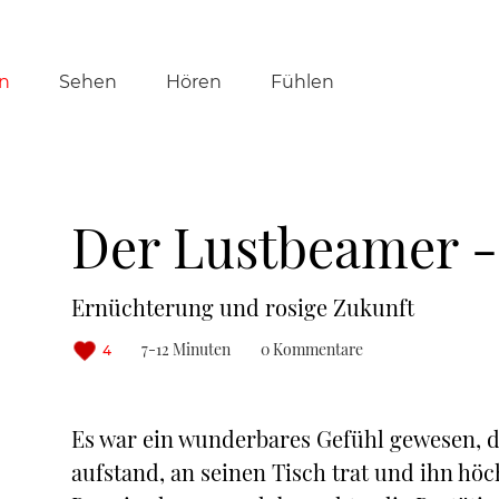
tion
n
Sehen
Hören
Fühlen
ringen
Der Lustbeamer - 
Ernüchterung und rosige Zukunft
7-12 Minuten
0 Kommentare
4
Es war ein wunderbares Gefühl gewesen, da
aufstand, an seinen Tisch trat und ihn hö