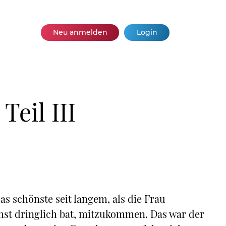
Neu anmelden
Login
Teil III
s schönste seit langem, als die Frau
chst dringlich bat, mitzukommen. Das war der