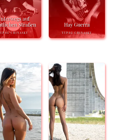
nterwegs auf
tlichen Straßen
Hay Guerra
YUPAG CHINASKY
YUPAG CHINASKY