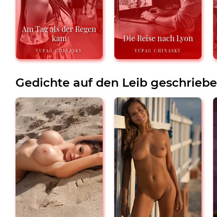
Am Tag als der Regen
kam
Die Reise nach Lyon
YUPAG CHINASKY
YUPAG CHINASKY
Gedichte auf den Leib geschrieb