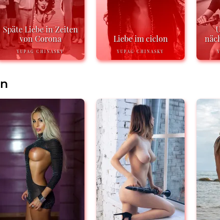
Späte Liebe in Zeiten
U
von Corona
Liebe im ciclon
näch
YUPAG CHINASKY
YUPAG CHINASKY
en