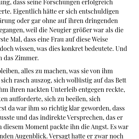
gung, dass seine Forschungen erfolgreich
te. Eigentlich hätte er sich entschuldigen
ärung oder gar ohne auf ihren dringenden
gangen, weil die Neugier größer war als die
ste Mal, dass eine Frau auf diese Weise
doch wissen, was dies konkret bedeutete. Und
en das Zimmer.
leiben, alles zu machen, was sie von ihm
 sich rasch auszog, sich wollüstig auf das Bett
d ihm ihren nackten Unterleib entgegen reckte,
n aufforderte, sich zu beeilen, sich
st da war ihm so richtig klar geworden, dass
musste und das indirekte Versprechen, das er
In diesem Moment packte ihn die Angst. Es war
nden Augenblick. Versagt hatte er zwar noch