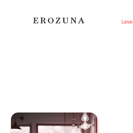
Naviga
Lese
übersp