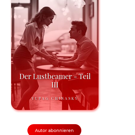
Der Lustbeamer - Teil
III
YUPAG CHINASKY
Autor abonnieren