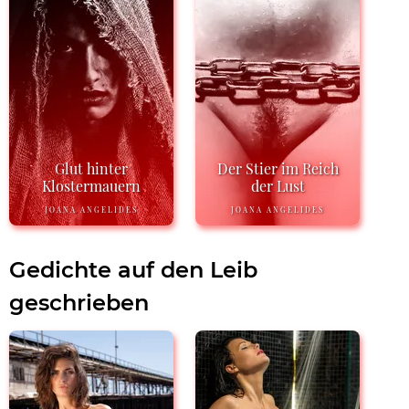
Glut hinter
Der Stier im Reich
Klostermauern
der Lust
JOANA ANGELIDES
JOANA ANGELIDES
Gedichte auf den Leib
geschrieben