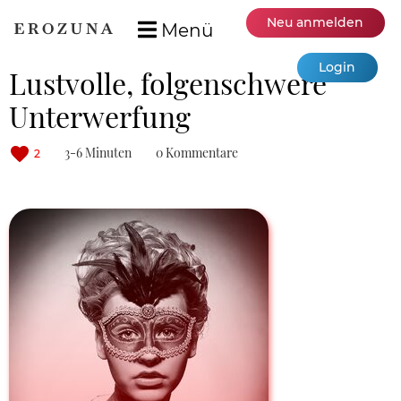
Neu anmelden
Menü
Login
Lustvolle, folgenschwere
Unterwerfung
3-6 Minuten
0 Kommentare
2