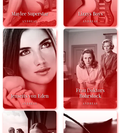
Maylee Superstar
Lizzys Boys
ANDREAS
ANDREAS
Frau Doktors
Jenseits von Eden
Rohrstock
ANDREAS
ANDREAS