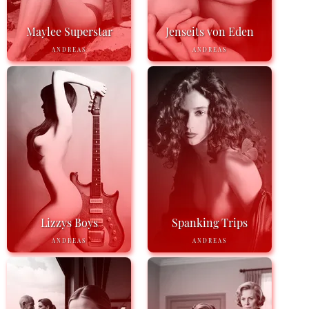
Maylee Superstar
Jenseits von Eden
ANDREAS
ANDREAS
Lizzys Boys
Spanking Trips
ANDREAS
ANDREAS