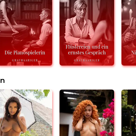
Flüstereien und ein
Die Pianospielerin
ernstes Gespräch
N
GRAUHAARIGER
GRAUHAARIGER
en