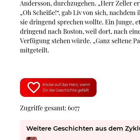
Andersson, durchzugehen. „Herr Zeller erw
„Oh Scheiße!“, gab Liv von sich, nachdem i
sie dringend sprechen wollte. Ein Junge, e
dringend nach Boston, weil dort, nach ein
Verfügung stehen würde. „Ganz seltene Par
mitgeteilt.
Klicke auf das Herz, wenn
Dir die Geschichte gefällt
Zugriffe gesamt: 6077
Weitere Geschichten aus dem Zykl