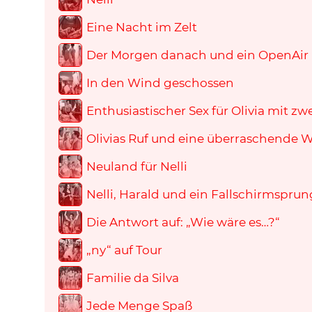
Eine Nacht im Zelt
Der Morgen danach und ein OpenAir
In den Wind geschossen
Enthusiastischer Sex für Olivia mit z
Olivias Ruf und eine überraschende
Neuland für Nelli
Nelli, Harald und ein Fallschirmsprun
Die Antwort auf: „Wie wäre es…?“
„ny“ auf Tour
Familie da Silva
Jede Menge Spaß