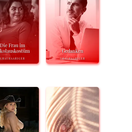
Die Frau im
ikolauskostüm
Gedanken
GRAUHAARIGER
GRAUHAARIGER