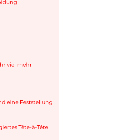
heidung
r viel mehr
d eine Feststellung
iertes Tête-à-Tête