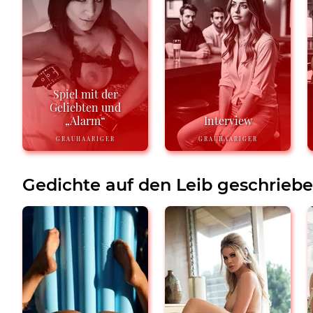
Spiel mit der
Geliebten und
„Alarm“
Interview
GRAUHAARIGER
GRAUHAARIGER
Gedichte auf den Leib geschrieb