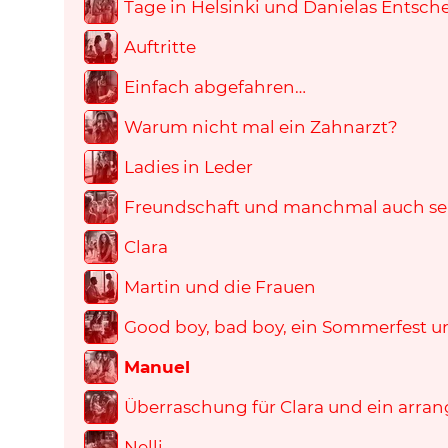
Tage in Helsinki und Danielas Entsc
Auftritte
Einfach abgefahren…
Warum nicht mal ein Zahnarzt?
Ladies in Leder
Freundschaft und manchmal auch seh
Clara
Martin und die Frauen
Good boy, bad boy, ein Sommerfest un
Manuel
Überraschung für Clara und ein arrang
Nelli