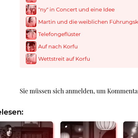
"ny" in Concert und eine Idee
Martin und die weiblichen Führungsk
Telefongeflüster
Auf nach Korfu
Wettstreit auf Korfu
Sie müssen sich anmelden, um Kommenta
lesen: