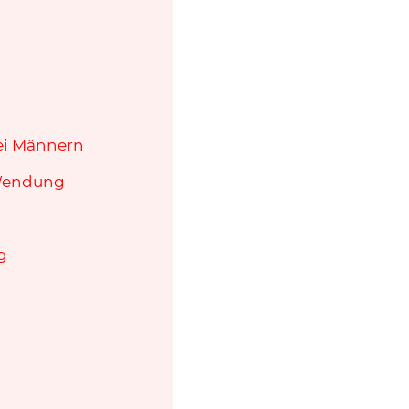
wei Männern
 Wendung
g