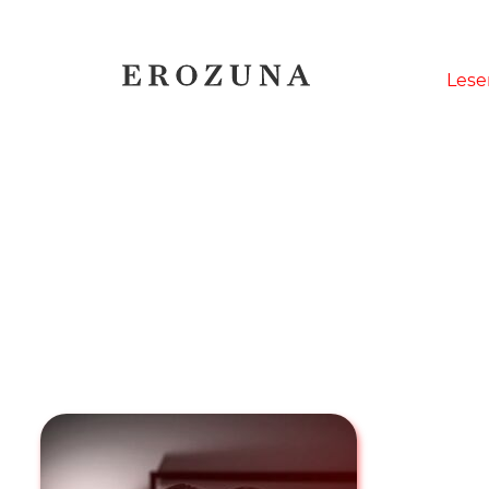
Naviga
Lese
übersp