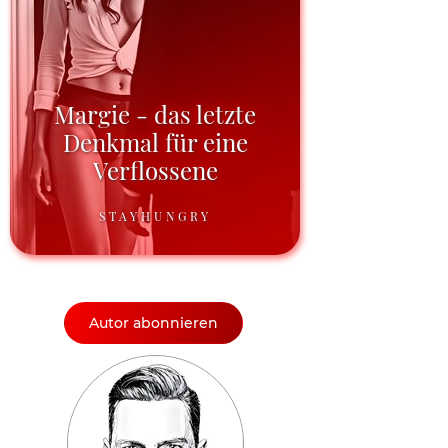
Margie - das letzte
Denkmal für eine
Verflossene
STAYHUNGRY
Autor abonnieren