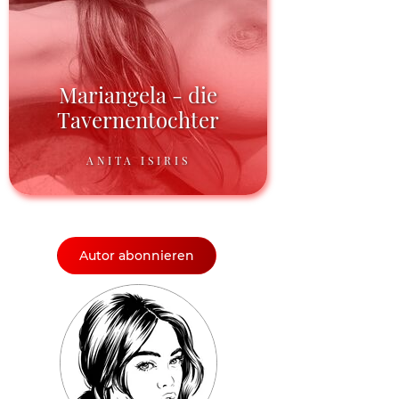
Mariangela - die
Tavernentochter
ANITA ISIRIS
Autor abonnieren