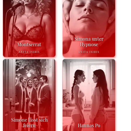
Simona unter
Montserrat
Hypnose
ANITA ISIRIS
ANITA ISIRIS
Simone lässt sich
feiern
Hannas Po