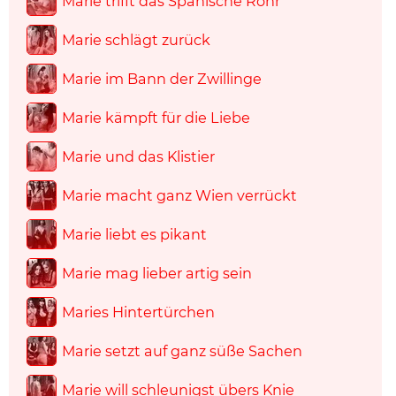
Marie trifft das Spanische Rohr
Marie schlägt zurück
Marie im Bann der Zwillinge
Marie kämpft für die Liebe
Marie und das Klistier
Marie macht ganz Wien verrückt
Marie liebt es pikant
Marie mag lieber artig sein
Maries Hintertürchen
Marie setzt auf ganz süße Sachen
Marie will schleunigst übers Knie