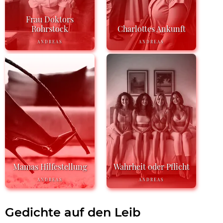
Frau Doktors
Rohrstock
Charlottes Ankunft
ANDREAS
ANDREAS
Mamas Hilfestellung
Wahrheit oder Pflicht
ANDREAS
ANDREAS
Gedichte auf den Leib