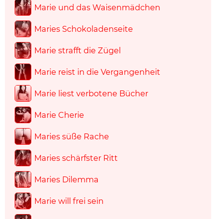
Marie und das Waisenmädchen
Maries Schokoladenseite
Marie strafft die Zügel
Marie reist in die Vergangenheit
Marie liest verbotene Bücher
Marie Cherie
Maries süße Rache
Maries schärfster Ritt
Maries Dilemma
Marie will frei sein