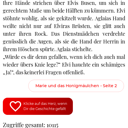
Ihre Hände strichen über Elvis Busen, um sich in
gerechtem Maße um beide Hälften zu kümmern. Elvi
stöhnte wohlig, als sie gekitzelt wurde. Aglaias Hand
weilte nicht nur auf Elviras Brüsten, sie glitt auch
unter ihren Rock. Das Dienstmädchen verdrehte
genüsslich die Augen, als sie die Hand der Herrin in
ihrem Höschen spürte. Aglaia stichelte.
„Würde es dir denn gefallen, wenn ich dich auch mal
wieder übers Knie lege?“ Elvi hauchte ein schämiges
„Ja!“, das keinerlei Fragen offenließ.
Marie und das Honigmäulchen - Seite 2
Klicke auf das Herz, wenn
Dir die Geschichte gefällt
Zugriffe gesamt: 10115