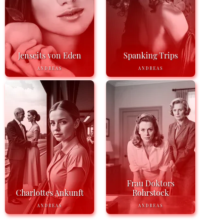
Jenseits von Eden
Spanking Trips
ANDREAS
ANDREAS
Frau Doktors
Charlottes Ankunft
Rohrstock
ANDREAS
ANDREAS