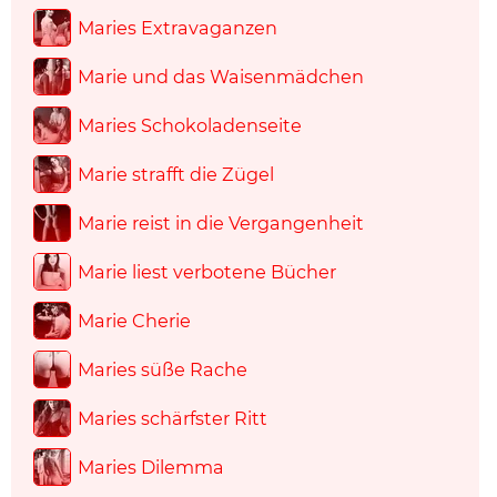
Maries Extravaganzen
Marie und das Waisenmädchen
Maries Schokoladenseite
Marie strafft die Zügel
Marie reist in die Vergangenheit
Marie liest verbotene Bücher
Marie Cherie
Maries süße Rache
Maries schärfster Ritt
Maries Dilemma