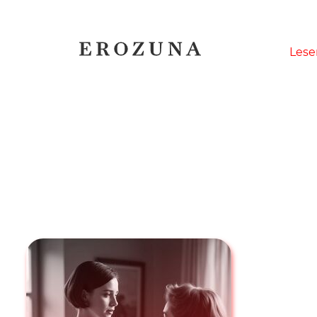
Naviga
Lese
übersp