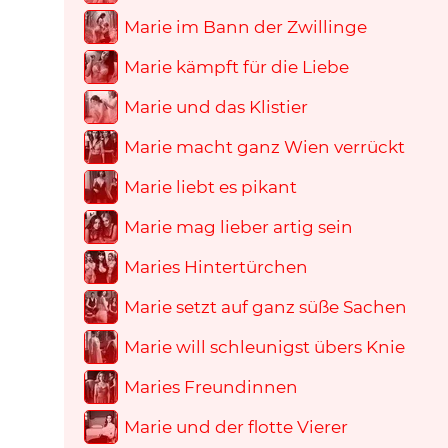
Marie im Bann der Zwillinge
Marie kämpft für die Liebe
Marie und das Klistier
Marie macht ganz Wien verrückt
Marie liebt es pikant
Marie mag lieber artig sein
Maries Hintertürchen
Marie setzt auf ganz süße Sachen
Marie will schleunigst übers Knie
Maries Freundinnen
Marie und der flotte Vierer