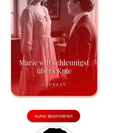
Marie will schleunigst
übers Knie
ANDREAS
Autor abonnieren