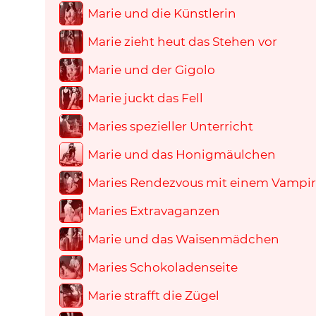
Marie und die Künstlerin
Marie zieht heut das Stehen vor
Marie und der Gigolo
Marie juckt das Fell
Maries spezieller Unterricht
Marie und das Honigmäulchen
Maries Rendezvous mit einem Vampir
Maries Extravaganzen
Marie und das Waisenmädchen
Maries Schokoladenseite
Marie strafft die Zügel