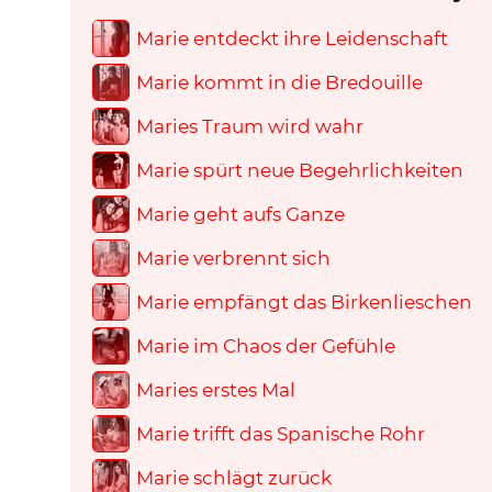
Marie entdeckt ihre Leidenschaft
Marie kommt in die Bredouille
Maries Traum wird wahr
Marie spürt neue Begehrlichkeiten
Marie geht aufs Ganze
Marie verbrennt sich
Marie empfängt das Birkenlieschen
Marie im Chaos der Gefühle
Maries erstes Mal
Marie trifft das Spanische Rohr
Marie schlägt zurück