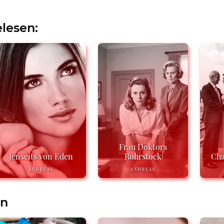
lesen:
Frau Doktors
Jenseits von Eden
Rohrstock
Cha
ANDREAS
ANDREAS
en