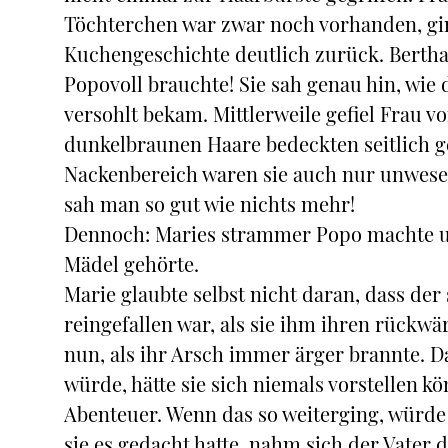
Töchterchen war zwar noch vorhanden, gin
Kuchengeschichte deutlich zurück. Bertha
Popovoll brauchte! Sie sah genau hin, wie
versohlt bekam. Mittlerweile gefiel Frau v
dunkelbraunen Haare bedeckten seitlich 
Nackenbereich waren sie auch nur unwesen
sah man so gut wie nichts mehr!
Dennoch: Maries strammer Popo machte un
Mädel gehörte.
Marie glaubte selbst nicht daran, dass der
reingefallen war, als sie ihm ihren rückwä
nun, als ihr Arsch immer ärger brannte. D
würde, hätte sie sich niemals vorstellen k
Abenteuer. Wenn das so weiterging, würde 
sie es gedacht hatte, nahm sich der Vater 