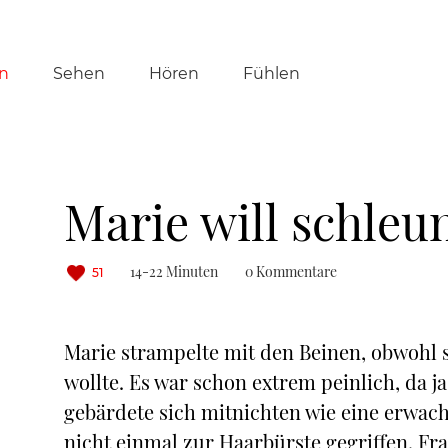
tion
n
Sehen
Hören
Fühlen
ringen
Marie will schleu
14-22 Minuten
0 Kommentare
51
Marie strampelte mit den Beinen, obwohl 
wollte. Es war schon extrem peinlich, da 
gebärdete sich mitnichten wie eine erwac
nicht einmal zur Haarbürste gegriffen. F