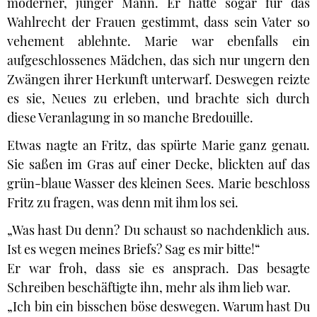
moderner, junger Mann. Er hatte sogar für das
Wahlrecht der Frauen gestimmt, dass sein Vater so
vehement ablehnte. Marie war ebenfalls ein
aufgeschlossenes Mädchen, das sich nur ungern den
Zwängen ihrer Herkunft unterwarf. Deswegen reizte
es sie, Neues zu erleben, und brachte sich durch
diese Veranlagung in so manche Bredouille.
Etwas nagte an Fritz, das spürte Marie ganz genau.
Sie saßen im Gras auf einer Decke, blickten auf das
grün-blaue Wasser des kleinen Sees. Marie beschloss
Fritz zu fragen, was denn mit ihm los sei.
„Was hast Du denn? Du schaust so nachdenklich aus.
Ist es wegen meines Briefs? Sag es mir bitte!“
Er war froh, dass sie es ansprach. Das besagte
Schreiben beschäftigte ihn, mehr als ihm lieb war.
„Ich bin ein bisschen böse deswegen. Warum hast Du