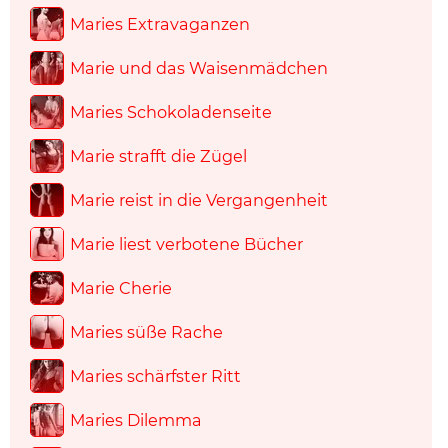
Maries Extravaganzen
Marie und das Waisenmädchen
Maries Schokoladenseite
Marie strafft die Zügel
Marie reist in die Vergangenheit
Marie liest verbotene Bücher
Marie Cherie
Maries süße Rache
Maries schärfster Ritt
Maries Dilemma