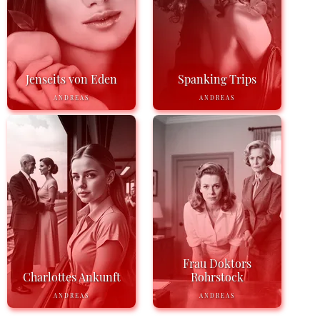
Jenseits von Eden
Spanking Trips
ANDREAS
ANDREAS
Frau Doktors
Charlottes Ankunft
Rohrstock
ANDREAS
ANDREAS