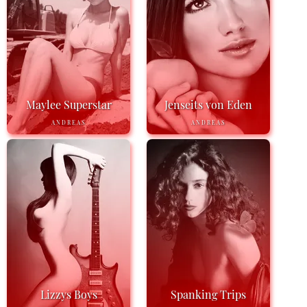
Maylee Superstar
Jenseits von Eden
ANDREAS
ANDREAS
Lizzys Boys
Spanking Trips