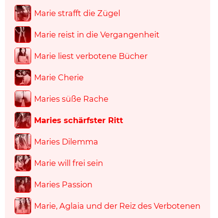
Marie strafft die Zügel
Marie reist in die Vergangenheit
Marie liest verbotene Bücher
Marie Cherie
Maries süße Rache
Maries schärfster Ritt
Maries Dilemma
Marie will frei sein
Maries Passion
Marie, Aglaia und der Reiz des Verbotenen