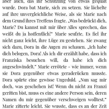
aber auch, das ihr Schützling von etwas gequält
wurde. Dora bat Marie, sich zu setzen. Sie lächelte
auf ihre unvergleichliche Weise, als sie Marie nach
dem Grund ihres Treffens fragte. „Was bedrückt dich,
Marie? Du kannst mit mir über Alles sprechen, das
weißt du ja hoffentlich!“ Marie seufzte. Es fiel ihr
nicht ganz leicht, ihre Lüge zu gestehen. Sie zwang
sich dazu, Dora in die Augen zu schauen. „Ich habe
dich belogen, Dora! Als ich dir erzählt habe, dass ich
Franziska besuchen will, da habe ich dich
angeschwindelt.“ Marie errötete - wie immer, wenn
sie Dora gegenüber etwas geraderücken musste.
Dora spürte eine gewisse Ungeduld. „Nun sag mir
doch, was geschehen ist! Wenn du nicht zu Franzi
geritten bist, muss es eine andere Person sein, deren
Namen du mir gegenüber verschweigen wolltest.“
Marie zitterte leicht. Sie wusste, dass es an der Zeit