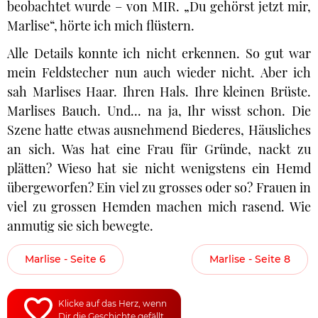
beobachtet wurde – von MIR. „Du gehörst jetzt mir,
Marlise“, hörte ich mich flüstern.
Alle Details konnte ich nicht erkennen. So gut war
mein Feldstecher nun auch wieder nicht. Aber ich
sah Marlises Haar. Ihren Hals. Ihre kleinen Brüste.
Marlises Bauch. Und... na ja, Ihr wisst schon. Die
Szene hatte etwas ausnehmend Biederes, Häusliches
an sich. Was hat eine Frau für Gründe, nackt zu
plätten? Wieso hat sie nicht wenigstens ein Hemd
übergeworfen? Ein viel zu grosses oder so? Frauen in
viel zu grossen Hemden machen mich rasend. Wie
anmutig sie sich bewegte.
Marlise - Seite 6
Marlise - Seite 8
Klicke auf das Herz, wenn
Dir die Geschichte gefällt