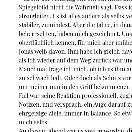
Spiegelbild nicht die Wahrheit sagt. Dass 
abzugleiten. Es ist alles andere als selbstv
stabiler, zumindest. Aber die Jahre, in d
beherrschten, haben mich gezeichnet. Unsi
oberflächlich kennen, für mich aber unüb
Jonas weiß davon. Ihm habe ich gleich davo
als ich wieder auf dem Weg zurück war un
Manchmal frage ich mich, ob ich es ihm au
zu schwach hält. Oder doch als Schutz vor
um meiner nun in den Griff bekommenen S
Fall war seine Reaktion professionell, zug
Notizen, und versprach, ein Auge darauf zu
ehrgeizige Ziele, immer in Balance. So e
mich selbst.
An diesem Abend war es spät geworden, die