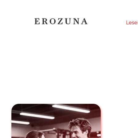
Naviga
Lese
übersp