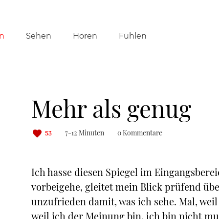
tion
n
Sehen
Hören
Fühlen
ringen
Mehr als genug
7-12 Minuten
0 Kommentare
53
Ich hasse diesen Spiegel im Eingangsberei
vorbeigehe, gleitet mein Blick prüfend üb
unzufrieden damit, was ich sehe. Mal, weil
weil ich der Meinung bin, ich bin nicht mu