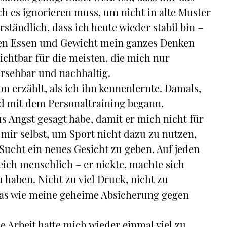
ich es ignorieren muss, um nicht in alte Muster
erständlich, dass ich heute wieder stabil bin –
enen Essen und Gewicht mein ganzes Denken
chtbar für die meisten, die mich nur
ersehbar und nachhaltig.
n erzählt, als ich ihn kennenlernte. Damals,
d mit dem Personaltraining begann.
s Angst gesagt habe, damit er mich nicht für
 mir selbst, um Sport nicht dazu zu nutzen,
ucht ein neues Gesicht zu geben. Auf jeden
leich menschlich – er nickte, machte sich
 haben. Nicht zu viel Druck, nicht zu
twas wie meine geheime Absicherung gegen
 Arbeit hatte mich wieder einmal viel zu