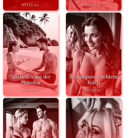
PETER HU
PETER HU
Anchelica aus der
In Kalypsos feuchtem
Pianobar
Reich
PETER HU
PETER HU