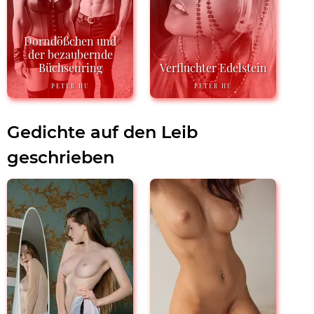
Dorndößchen und
der bezaubernde
Büchsenring
Verfluchter Edelstein
PETER HU
PETER HU
Gedichte auf den Leib
geschrieben