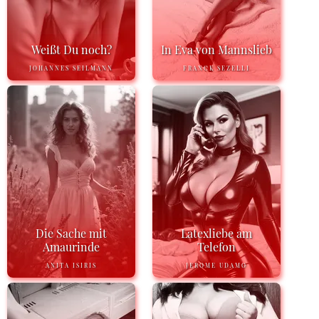
Weißt Du noch?
In Eva von Mannslieb
JOHANNES SEILMANN
FRANCK SEZELLI
Die Sache mit
Latexliebe am
Amaurinde
Telefon
ANITA ISIRIS
JEROME UDAMO