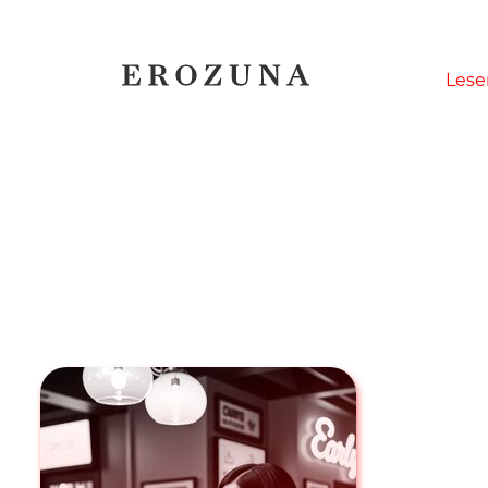
Naviga
Lese
übersp