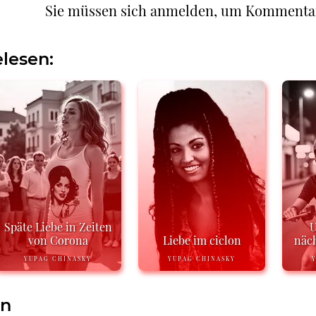
Sie müssen sich anmelden, um Kommenta
lesen:
Späte Liebe in Zeiten
U
von Corona
Liebe im ciclon
näch
YUPAG CHINASKY
YUPAG CHINASKY
en