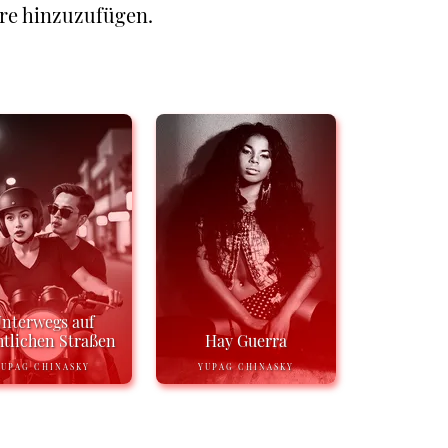
re hinzuzufügen.
nterwegs auf
tlichen Straßen
Hay Guerra
YUPAG CHINASKY
YUPAG CHINASKY