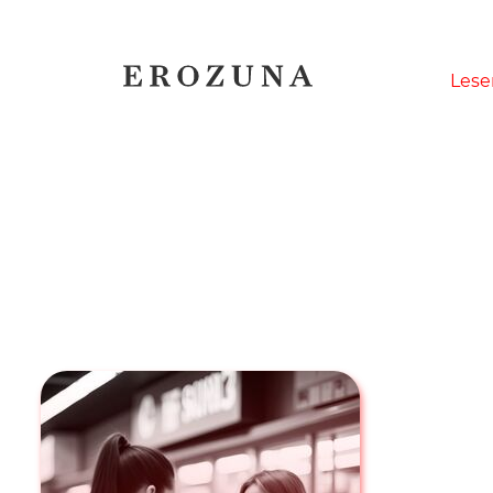
Naviga
Lese
übersp