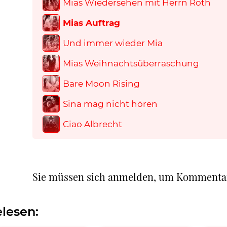
Mias Wiedersehen mit Herrn Roth
Mias Auftrag
Und immer wieder Mia
Mias Weihnachtsüberraschung
Bare Moon Rising
Sina mag nicht hören
Ciao Albrecht
Sie müssen sich anmelden, um Kommenta
lesen: