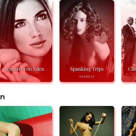
Jenseits von Eden
Spanking Trips
Cha
ANDREAS
ANDREAS
en