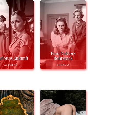
Frau Doktors
rlottes Ankunft
Rohrstock
ANDREAS
ANDREAS