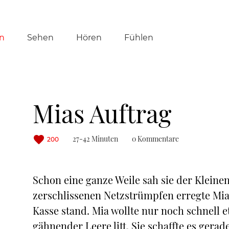
tion
n
Sehen
Hören
Fühlen
ringen
Mias Auftrag
27-42 Minuten
0 Kommentare
200
Schon eine ganze Weile sah sie der Klein
zerschlissenen Netzstrümpfen erregte Mias
Kasse stand. Mia wollte nur noch schnell 
gähnender Leere litt. Sie schaffte es gera