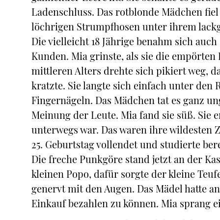
Ladenschluss. Das rotblonde Mädchen fiel i
löchrigen Strumpfhosen unter ihrem lackg
Die vielleicht 18 Jährige benahm sich auc
Kunden. Mia grinste, als sie die empörten
mittleren Alters drehte sich pikiert weg, 
kratzte. Sie langte sich einfach unter den
Fingernägeln. Das Mädchen tat es ganz ung
Meinung der Leute. Mia fand sie süß. Sie er
unterwegs war. Das waren ihre wildesten Ze
25. Geburtstag vollendet und studierte be
Die freche Punkgöre stand jetzt an der Ka
kleinen Popo, dafür sorgte der kleine Teufe
genervt mit den Augen. Das Mädel hatte a
Einkauf bezahlen zu können. Mia sprang e