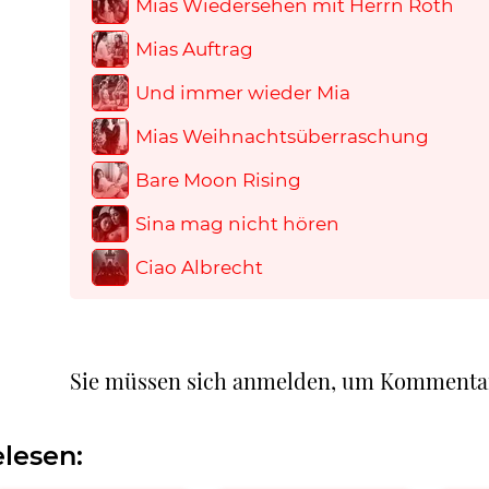
Mias Wiedersehen mit Herrn Roth
Mias Auftrag
Und immer wieder Mia
Mias Weihnachtsüberraschung
Bare Moon Rising
Sina mag nicht hören
Ciao Albrecht
Sie müssen sich anmelden, um Kommenta
lesen: