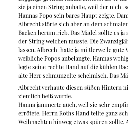
sie ja einen String anhatte, weil der nicht
Hannas Popo sein bares Haupt zeigte. Dami
Albrecht störte sich aber an dem schmalen
Backen herumtrieb. Das Mädel sollte es ja
der String weichen musste. Die Zwanzigjä
lassen. Albrecht hatte ja mittlerweile gute
weibliche Popos anbelangte. Hannas wohlge
legte seine rechte Hand auf die kühlen Bac
alte Herr schmunzelte schelmisch. Das Mä
Albrecht verhaute diesen süßen Hintern nic
ziemlich heiß wurde.
Hanna jammerte auch, weil sie sehr empfin
errötete. Herrn Roths Hand teilte ganz sc
Weihnachten hinweg etwas spüren sollte. Al