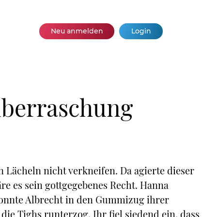
Neu anmelden
Login
überraschung
 Lächeln nicht verkneifen. Da agierte dieser
wäre es sein gottgegebenes Recht. Hanna
 konnte Albrecht in den Gummizug ihrer
 die Tighs runterzog. Ihr fiel siedend ein, dass