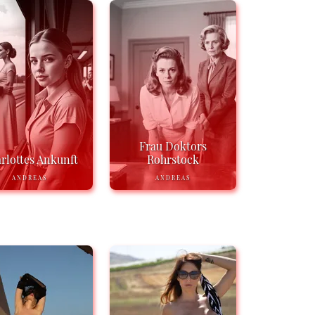
Frau Doktors
rlottes Ankunft
Rohrstock
ANDREAS
ANDREAS