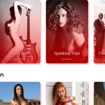
Lizzys Boys
Spanking Trips
Cha
ANDREAS
ANDREAS
en