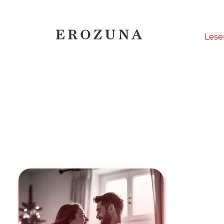
Naviga
Lese
übersp