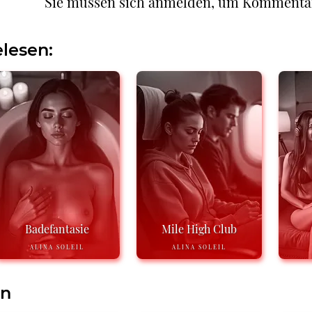
Sie müssen sich anmelden, um Kommenta
lesen:
Badefantasie
Mile High Club
ALINA SOLEIL
ALINA SOLEIL
en