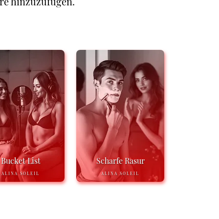
re hinzuzufügen.
Bucket List
Scharfe Rasur
ALINA SOLEIL
ALINA SOLEIL