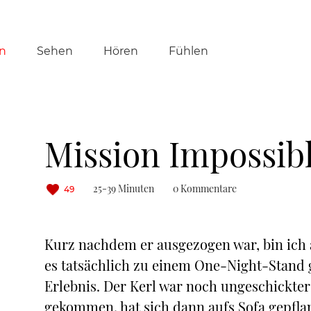
tion
n
Sehen
Hören
Fühlen
ringen
Mission Impossib
25-39 Minuten
0 Kommentare
49
Kurz nachdem er ausgezogen war, bin ich a
es tatsächlich zu einem One-Night-Stand 
Erlebnis. Der Kerl war noch ungeschickter 
gekommen, hat sich dann aufs Sofa gepflanz