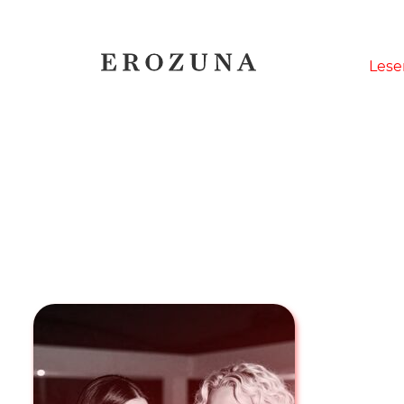
Naviga
Lese
übersp