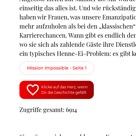
einseitig das alles ist. Und wie rückständ
haben wir Frauen, was unsere Emanzipati
mehr aufzuholen als bei den „klassischen
Karrierechancen. Wann gibt es endlich den
wo sie sich als zahlende Gäste ihre Dienst
ein typisches Henne-Ei-Problem: es gibt k
Mission Impossible - Seite 1
Klicke auf das Herz, wenn
Dir die Geschichte gefällt
Zugriffe gesamt: 6914