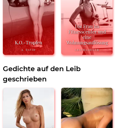
Die Frau im
Fitnesscenter und
eine
K.O.-Tropfen
Wohnungsauflösung
A. DAVID
GRAUHAARIGER
Gedichte auf den Leib
geschrieben