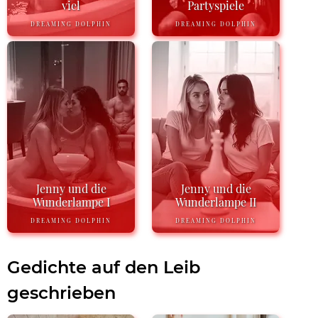
viel
Partyspiele
DREAMING DOLPHIN
DREAMING DOLPHIN
Jenny und die
Jenny und die
Wunderlampe I
Wunderlampe II
DREAMING DOLPHIN
DREAMING DOLPHIN
Gedichte auf den Leib
geschrieben