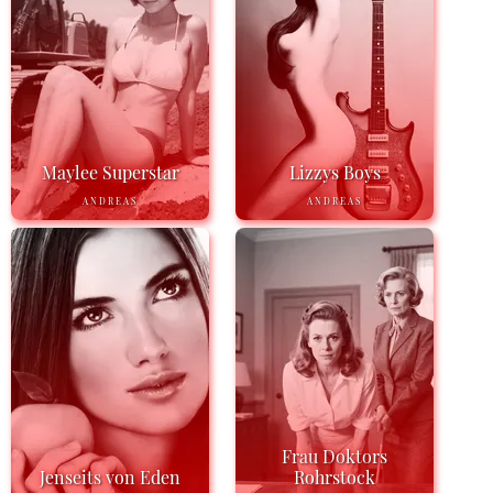
Maylee Superstar
Lizzys Boys
ANDREAS
ANDREAS
Frau Doktors
Jenseits von Eden
Rohrstock