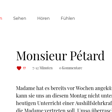
tion
n
Sehen
Hören
Fühlen
ringen
Monsieur Pétard
7-12 Minuten
0 Kommentare
17
Madame hat es bereits vor Wochen angekü
kann sie uns an diesem Montag nicht unte
heutigen Unterricht einer Aushilfslehrkra
die Madame vertreten soll. Umso überrascht