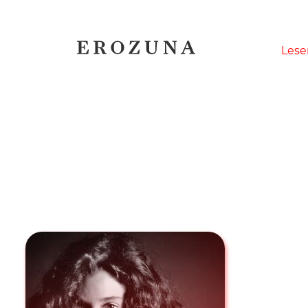
Naviga
Lese
übersp