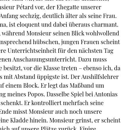
onsieur Pétard vor, der Ehegatte unserer
 Anfang sechzig, deutlich älter als seine Frau.
sma, ist eloquent und dabei überaus charmant.
r, während Monsieur seinen Blick wohlwollend
s ansprechend hübschen, jungen Frauen scheint
ere Unterrichtseinheit für den nächsten Tag
genen Anschauungsunterricht. Dazu muss
 besitzt, vor die Klasse treten – ebenso ich, da
 mit Abstand üppigste ist. Der Aushilfslehrer
auf einem Block. Er legt das Maßband um
ng meines Popos. Dasselbe Spiel bei Antonias
chenkt. Er kontrolliert mehrfach seine
m Ende misst Monsieur auch noch unsere
eine Kladde hinein. Monsieur grinst, er scheint
mich auf unsere Plätze zurück. Einige