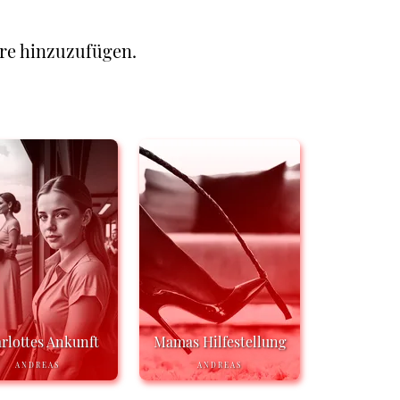
re hinzuzufügen.
rlottes Ankunft
Mamas Hilfestellung
ANDREAS
ANDREAS