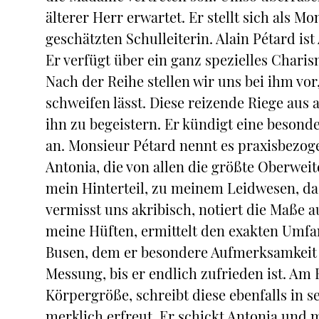
älterer Herr erwartet. Er stellt sich als M
geschätzten Schulleiterin. Alain Pétard ist
Er verfügt über ein ganz spezielles Chari
Nach der Reihe stellen wir uns bei ihm vo
schweifen lässt. Diese reizende Riege au
ihn zu begeistern. Er kündigt eine besond
an. Monsieur Pétard nennt es praxisbezo
Antonia, die von allen die größte Oberweite
mein Hinterteil, zu meinem Leidwesen, das
vermisst uns akribisch, notiert die Maße 
meine Hüften, ermittelt den exakten Umfa
Busen, dem er besondere Aufmerksamkeit s
Messung, bis er endlich zufrieden ist. A
Körpergröße, schreibt diese ebenfalls in s
merklich erfreut. Er schickt Antonia und 