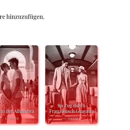
re hinzuzufügen.
Im Zug durch
 in der Alhambra
Französisch Guayana
A. DAVID
A. DAVID