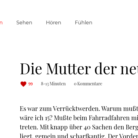
tion
n
Sehen
Hören
Fühlen
ringen
Die Mutter der n
8-13 Minuten
0 Kommentare
99
Es war zum Verrücktwerden. Warum mußte i
wäre ich 15? Mußte beim Fahrradfahren mit
treten. Mit knapp über 40 Sachen den Berg 
liegt, gemein und scharfkantig. Der Vorderr