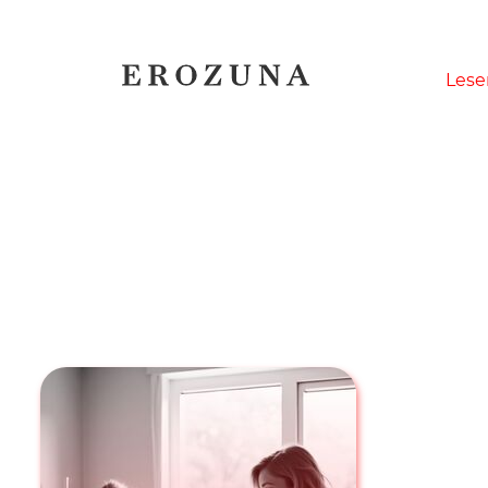
Naviga
Lese
übersp