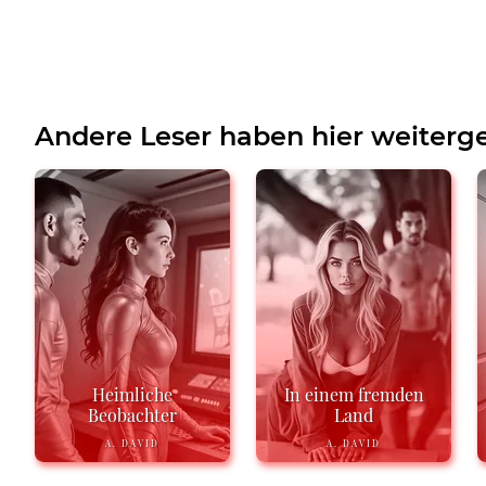
Andere Leser haben hier weiterge
Heimliche
In einem fremden
Beobachter
Land
A. DAVID
A. DAVID