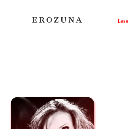
Naviga
Lese
übersp