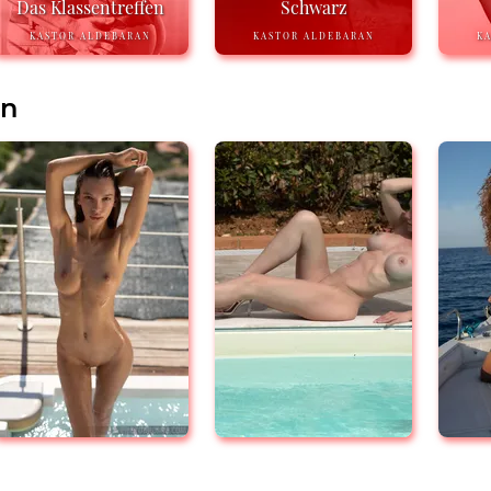
Das Klassentreffen
Schwarz
KASTOR ALDEBARAN
KASTOR ALDEBARAN
K
en