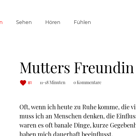
tion
n
Sehen
Hören
Fühlen
ringen
Mutters Freundin
11-18 Minuten
0 Kommentare
81
Oft, wenn ich heute zu Ruhe komme, die viel
muss ich an Menschen denken, die Einflus
waren es oft banale Dinge, kurze Gegebenh
haben mich dauerhaft beeinflusst.