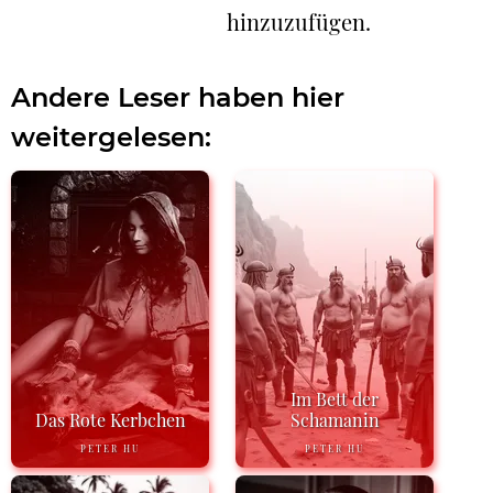
hinzuzufügen.
Andere Leser haben hier
weitergelesen:
Im Bett der
Das Rote Kerbchen
Schamanin
PETER HU
PETER HU