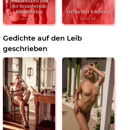
Dorndößchen und
der bezaubernde
Büchsenring
Verfluchter Edelstein
PETER HU
PETER HU
Gedichte auf den Leib
geschrieben