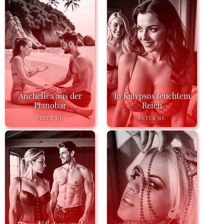
Anchelica aus der
In Kalypsos feuchtem
Pianobar
Reich
PETER HU
PETER HU