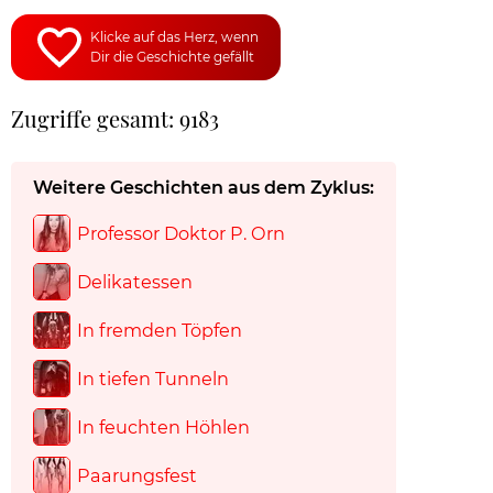
Klicke auf das Herz, wenn
Dir die Geschichte gefällt
Zugriffe gesamt: 9183
Weitere Geschichten aus dem Zyklus:
Professor Doktor P. Orn
Delikatessen
In fremden Töpfen
In tiefen Tunneln
In feuchten Höhlen
Paarungsfest