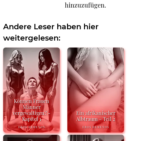
hinzuzufügen.
Andere Leser haben hier
weitergelesen:
Können Frauen
Männer
vergewaltigen? -
Ein afrikanischer
Kapitel 1
Albtraum – Teil 2
EROS DEMENOS
EROS DEMENOS